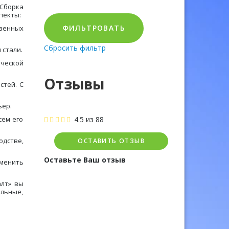
 Сборка
пекты:
ФИЛЬТРОВАТЬ
венных
Сбросить фильтр
 стали.
ической
Отзывы
стей. С
ьер.
сем его
4.5
из
88
дстве,
ОСТАВИТЬ ОТЗЫВ
Оставьте Ваш отзыв
аменить
алт» вы
ольные,