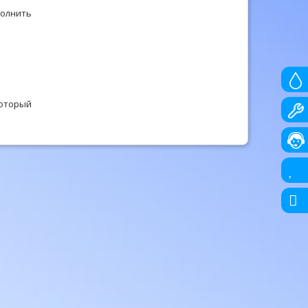
полнить
который