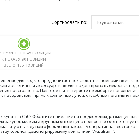
Сортировать по:
АГРУЗИТЬ ЕЩЁ 45 ПОЗИЦИЙ
К ПОКАЗУ: 90 ПОЗИЦИЙ
ВСЕГО: 135 ПОЗИЦИЙ
решение для тех, кто предпочитает пользоваться помпами вместо п
ркий и эстетичный аксессуар позволяет адаптировать емкость с водо
ния пространства. При этом вы не теряете в комфорте наполнения
 от воздействия прямых солнечных лучей, способных негативно пов
 л купить в Спб? Обратите внимание на предложения, размещенные 
ля закупок мелким и крупным оптом цена полностью соответствует
имальную выгоду при оформлении заказа. А оперативная доставка
ству сервиса, демонстрируемому компанией "АкваБалт".