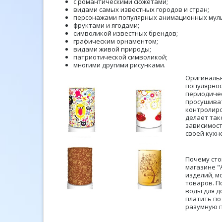
с романтическими сюжетами;
видами самых известных городов и стран;
персонажами популярных анимационных мул
фруктами и ягодами;
символикой известных брендов;
графическим орнаментом;
видами живой природы;
патриотической символикой;
многими другими рисунками.
Оригинальн
популярнос
периодичес
просушиват
контролиро
делает так
зависимост
своей кухн
Почему сто
магазине "
изделий, м
товаров. П
воды для д
платить по
разумную п