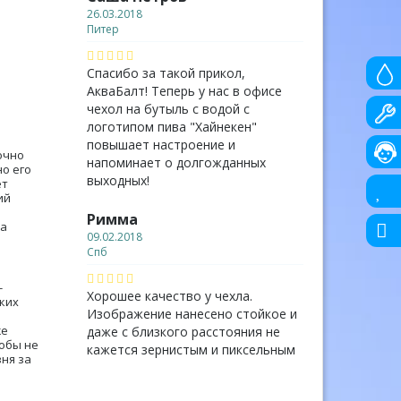
26.03.2018
Питер
Спасибо за такой прикол,
АкваБалт! Теперь у нас в офисе
чехол на бутыль с водой с
логотипом пива "Хайнекен"
повышает настроение и
очно
напоминает о долгожданных
о его
выходных!
ет
ий
Римма
на
09.02.2018
Спб
-
Хорошее качество у чехла.
ких
Изображение нанесено стойкое и
же
даже с близкого расстояния не
тобы не
кажется зернистым и пиксельным
ня за