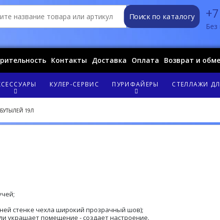
+7
Поиск по каталогу
Без 
орительность
Контакты
Доставка
Оплата
Возврат и обм
КСЕССУАРЫ
КУЛЕР-СЕРВИС
ПУРИФАЙЕРЫ
СТЕЛЛАЖИ ДЛ
 БУТЫЛЕЙ 19Л
учей;
ней стенке чехла широкий прозрачный шов);
ли украшает помещение - создает настроение.