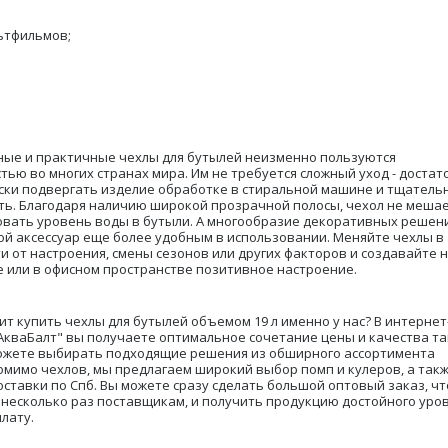
ьтфильмов;
ые и практичные чехлы для бутылей неизменно пользуются
тью во многих странах мира. Им не требуется сложный уход - достат
ки подвергать изделие обработке в стиральной машине и тщательн
ь. Благодаря наличию широкой прозрачной полосы, чехол не меша
вать уровень воды в бутыли. А многообразие декоративных решен
ой аксессуар еще более удобным в использовании. Меняйте чехлы в
и от настроения, смены сезонов или других факторов и создавайте 
е или в офисном пространстве позитивное настроение.
ит купить чехлы для бутылей объемом 19 л именно у нас? В интернет
АкваБалт" вы получаете оптимальное сочетание цены и качества та
ожете выбирать подходящие решения из обширного ассортимента
омимо чехлов, мы предлагаем широкий выбор помп и кулеров, а так
оставки по Спб. Вы можете сразу сделать большой оптовый заказ, ч
 несколько раз поставщикам, и получить продукцию достойного уров
лату.