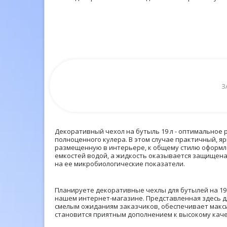
З
Декоративный чехол на бутыль 19 л - оптимальное 
полноценного кулера. В этом случае практичный, я
размещенную в интерьере, к общему стилю оформле
емкостей водой, а жидкость оказывается защищена
на ее микробиологические показатели.
Планируете декоративные чехлы для бутылей на 19
нашем интернет-магазине. Представленная здесь д
смелым ожиданиям заказчиков, обеспечивает макс
становится приятным дополнением к высокому каче