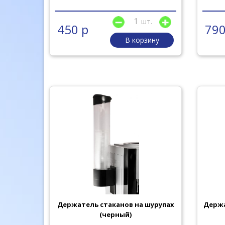
шт.
450 р
790
В корзину
Держатель стаканов на шурупах
Держа
(черный)