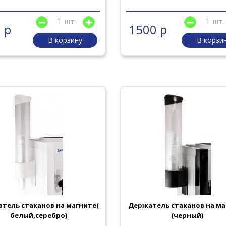
шт.
шт.
 р
1500 р
В корзину
В корзи
тель стаканов на магните(
Держатель стаканов на ма
белый,серебро)
(черный)