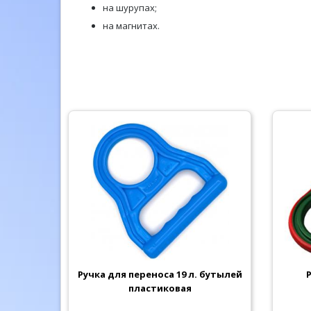
на шурупах;
на магнитах.
Ручка для переноса 19 л. бутылей
пластиковая