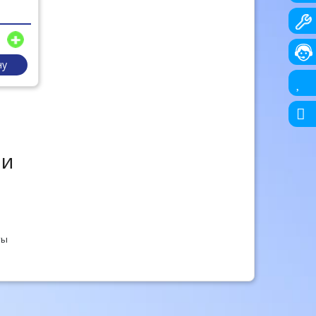
ну
 и
ты