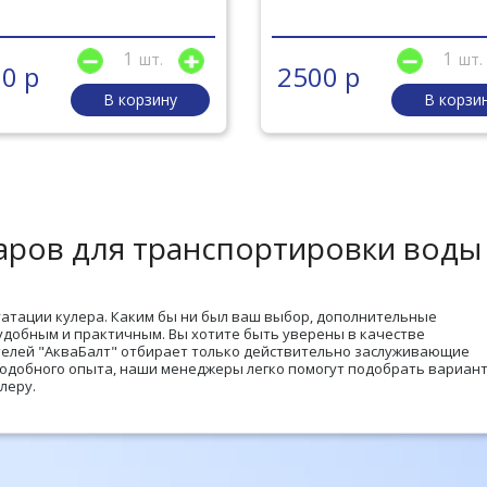
шт.
шт.
0 р
2500 р
В корзину
В корзи
аров для транспортировки воды
уатации кулера. Каким бы ни был ваш выбор, дополнительные
удобным и практичным. Вы хотите быть уверены в качестве
елей "АкваБалт" отбирает только действительно заслуживающие
подобного опыта, наши менеджеры легко помогут подобрать вариан
леру.