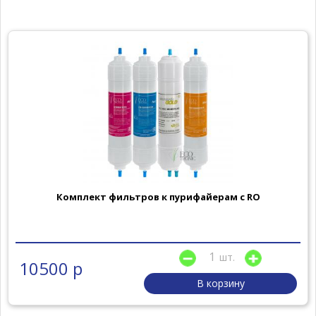
Комплект фильтров к пурифайерам с RO
шт.
10500 р
В корзину