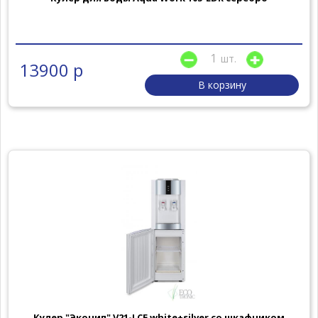
шт.
13900 р
В корзину
Кулер "Экочип" V21-LCE white+silver со шкафчиком