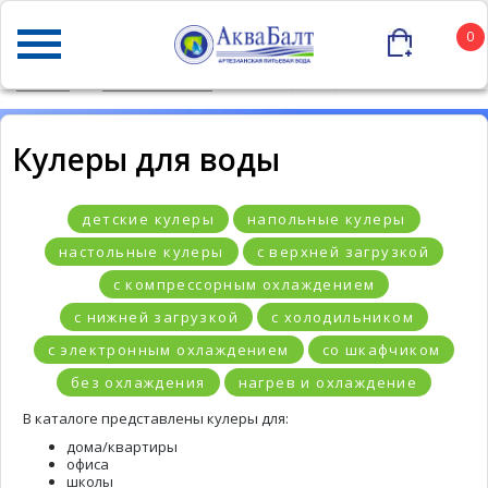
0
ГЛАВНАЯ
КАТАЛОГ ТОВАРОВ
КУЛЕРЫ ДЛЯ ВОДЫ
Кулеры для воды
детские кулеры
напольные кулеры
настольные кулеры
с верхней загрузкой
с компрессорным охлаждением
с нижней загрузкой
с холодильником
с электронным охлаждением
со шкафчиком
без охлаждения
нагрев и охлаждение
В каталоге представлены кулеры для:
дома/квартиры
офиса
школы