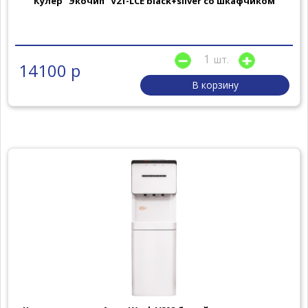
Кулер "Экочип" V21-LCE black+silver со шкафчиком
шт.
14100 р
В корзину