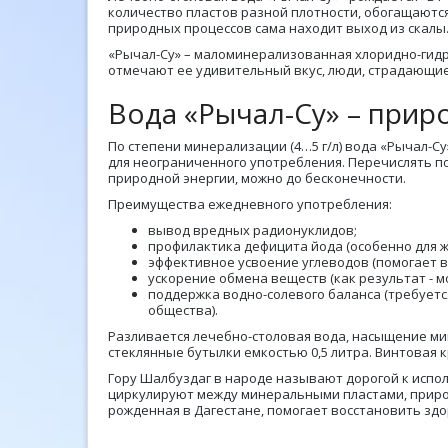
количество пластов разной плотности, обогащают
природных процессов сама находит выход из скалы
«Рычал-Су» – маломинерализованная хлоридно-гидр
отмечают ее удивительный вкус, люди, страдающие
Вода «Рычал-Су» – прир
По степени минерализации (4…5 г/л) вода «Рычал-С
для неограниченного употребления. Перечислять п
природной энергии, можно до бесконечности.
Преимущества ежедневного употребления:
вывод вредных радионуклидов;
профилактика дефицита йода (особенно для ж
эффективное усвоение углеводов (помогает в
ускорение обмена веществ (как результат - м
поддержка водно-солевого баланса (требуетс
общества).
Разливается лечебно-столовая вода, насыщение ми
стеклянные бутылки емкостью 0,5 литра. Винтовая
Гору Шалбуздаг в народе называют дорогой к испо
циркулируют между минеральными пластами, приро
рожденная в Дагестане, помогает восстановить здо