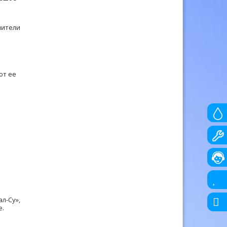
нители
ют ее
л-Су»,
е.