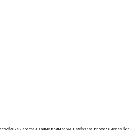
еспублике Дагестан. Талые воды горы Шалбуздаг, проходя через бо