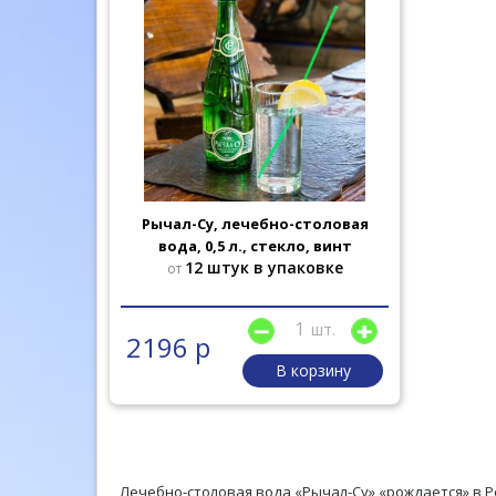
Рычал-Су, лечебно-столовая
вода, 0,5 л., стекло, винт
12 штук в упаковке
от
шт.
2196 р
В корзину
Лечебно-столовая вода «Рычал-Су» «рождается» в Р