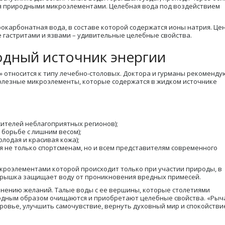
ся природными микроэлементами. Целебная вода под воздействием
.
окарбонатная вода, в составе которой содержатся ионы натрия. Це
 гастритами и язвами – удивительные целебные свойства.
одный источник энергии
у» относится к типу лечебно-столовых. Доктора и гурманы рекоменду
олезные микроэлементы, которые содержатся в жидком источнике
ителей неблагоприятных регионов);
 борьбе с лишним весом);
олодая и красивая кожа);
я не только спортсменам, но и всем представителям современного
кроэлементами которой происходит только при участии природы, в
 крышка защищает воду от проникновения вредных примесей.
лнению желаний. Талые воды с ее вершины, которые столетиями
дным образом очищаются и приобретают целебные свойства. «Рыча
ровье, улучшить самочувствие, вернуть духовный мир и спокойстви