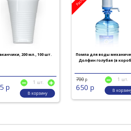
аканчики, 200 мл., 100 шт.
Помпа для воды механиче
Долфин голубая (в короб
700
шт.
р
шт.
5 р
650 р
В корзин
В корзину