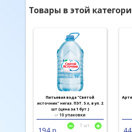
Товары в этой категор
19л
Питьевая вода "Святой
Apте
источник" негаз. ПЭТ. 5 л, в уп. 2
шт (цена за 1 бут.)
10 упаковки
от
шт.
шт.
194 р
44