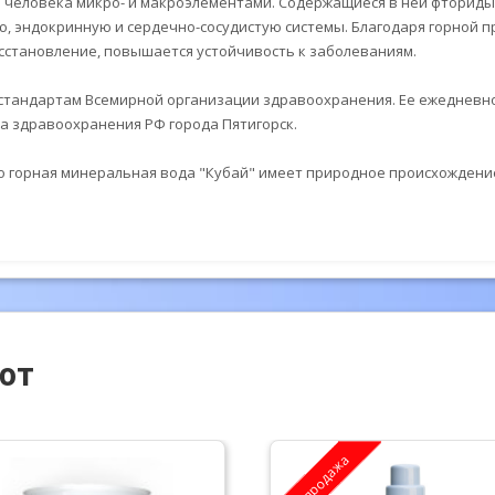
человека микро- и макроэлементами. Содержащиеся в ней фториды, м
 эндокринную и сердечно-сосудистую системы. Благодаря горной п
осстановление, повышается устойчивость к заболеваниям.
стандартам Всемирной организации здравоохранения. Ее ежеднев
а здравоохранения РФ города Пятигорск.
что горная минеральная вода "Кубай" имеет природное происхождение,
ют
Распродажа