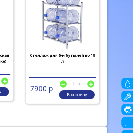
ская
Стеллаж для 6-и бутылей по 19
Чай Гр
ке)
л
трав
шт.
7900 р
200 
у
В корзину