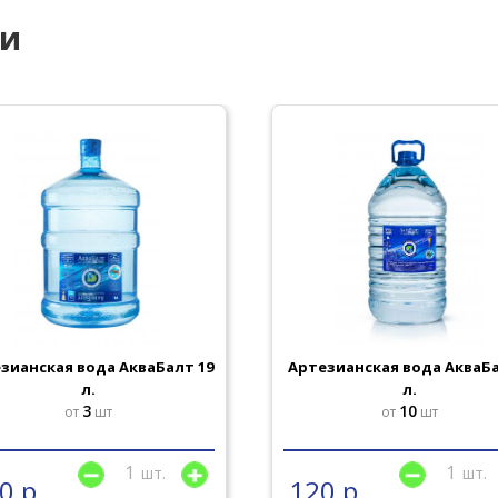
ии
зианская вода АкваБалт 19
Aртезианская вода АкваБа
л.
л.
3
10
от
шт
от
шт
шт.
шт.
0 р
120 р