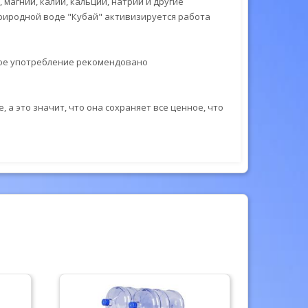
агний, калий, кальций, натрий и другие
риродной воде "Кубай" активизируется работа
ное употребление рекомендовано
 а это значит, что она сохраняет все ценное, что