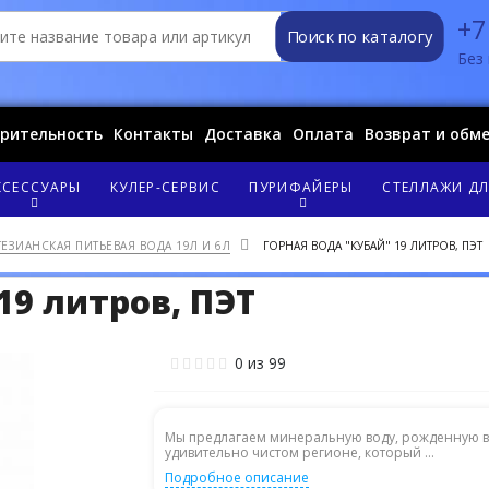
+7
Поиск по каталогу
Без 
орительность
Контакты
Доставка
Оплата
Возврат и обм
КСЕССУАРЫ
КУЛЕР-СЕРВИС
ПУРИФАЙЕРЫ
СТЕЛЛАЖИ ДЛ
ТЕЗИАНСКАЯ ПИТЬЕВАЯ ВОДА 19Л И 6Л
ГОРНАЯ ВОДА "КУБАЙ" 19 ЛИТРОВ, ПЭТ
19 литров, ПЭТ
0
из
99
Мы предлагаем минеральную воду, рожденную в
удивительно чистом регионе, который ...
Подробное описание