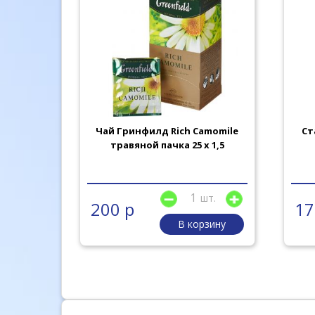
ей по 19
Чай Гринфилд Rich Camomile
Ст
травяной пачка 25 х 1,5
шт.
шт.
200 р
17
рзину
В корзину