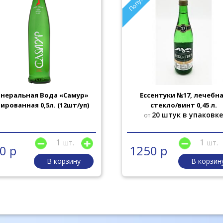
неральная Вода «Самур»
Ессентуки №17, лечебн
зированная 0,5л. (12шт/уп)
стекло/винт 0,45 л.
20 штук в упаковк
от
шт.
шт.
0 р
1250 р
В корзину
В корзин