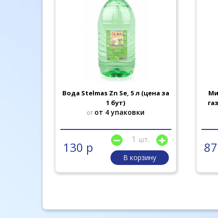
вода 1л
Вода Stelmas Zn Se, 5 л (цена за
Ми
1 бут)
га
вке
от 4 упаковки
от
шт.
шт.
130 р
87
рзину
В корзину