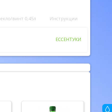
екло/винт 0,45л
Инструкции
ЕССЕНТУКИ