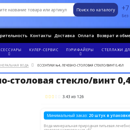
+7
Поиск по каталогу
Без 
орительность
Контакты
Доставка
Оплата
Возврат и обм
КСЕССУАРЫ
КУЛЕР-СЕРВИС
ПУРИФАЙЕРЫ
СТЕЛЛАЖИ ДЛ
НЕРАЛЬНАЯ ВОДА
ЕССЕНТУКИ №4, ЛЕЧЕБНО-СТОЛОВАЯ СТЕКЛО/ВИНТ 0,45Л
о-столовая стекло/винт 0,
3.43
из
126
Минимальный заказ:
20 штук в упаковк
Вода минеральная природная питьевая лечебно
столовая газированная «ЕС ...