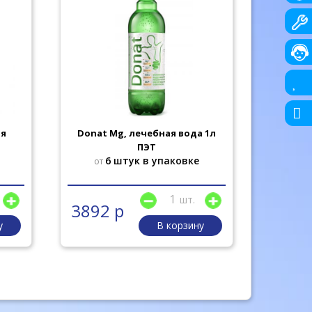
ая
Donat Mg, лечебная вода 1л
Вода Ste
ПЭТ
е
6 штук в упаковке
от
шт.
3892 р
130 
у
В корзину