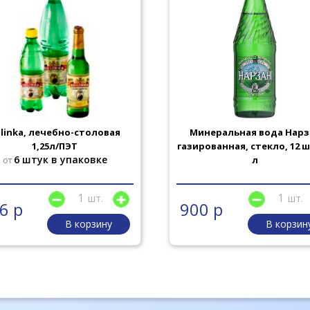
linka, лечебно-столовая
Минеральная вода Нарз
1,25л/ПЭТ
газированная, стекло, 12 шт
6 штук в упаковке
л
от
шт.
шт.
6 р
900 р
В корзину
В корзин