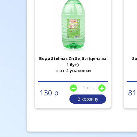
беглави
Вода Stelmas Zn Se, 5 л (цена за
Su
тук в уп.
1 бут)
от 4 упаковки
от
шт.
шт.
130 р
81
рзину
В корзину