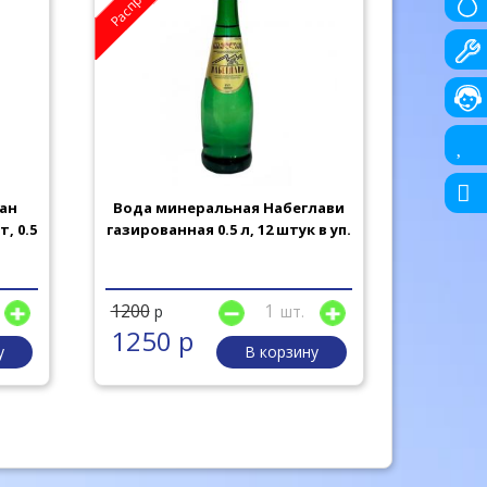
ан
Вода минеральная Набеглави
Вода Ste
, 0.5
газированная 0.5 л, 12 штук в уп.
1200
шт.
р
130 
1250 р
у
В корзину