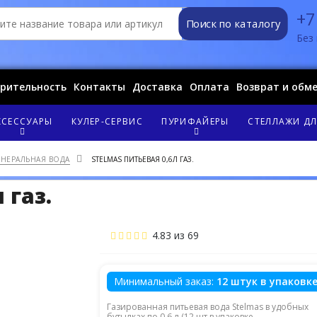
+7
Поиск по каталогу
Без 
орительность
Контакты
Доставка
Оплата
Возврат и обм
КСЕССУАРЫ
КУЛЕР-СЕРВИС
ПУРИФАЙЕРЫ
СТЕЛЛАЖИ ДЛ
НЕРАЛЬНАЯ ВОДА
STELMAS ПИТЬЕВАЯ 0,6Л ГАЗ.
 газ.
4.83
из
69
Минимальный заказ:
12 штук в упаковк
Газированная питьевая вода Stelmas в удобных
бутылках по 0,6 л (12 шт в упаковке ...