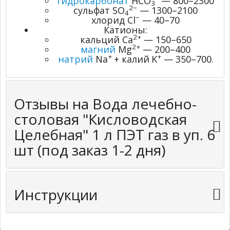
гидрокарбонат
HCO
— 800–2300
3
2−
сульфат SO
— 1300–2100
4
−
хлорид Cl
— 40–70
Катионы:
2+
кальций Ca
— 150–650
2+
магний
Mg
— 200–400
+
+
натрий
Na
+ калий
K
— 350–700.
Отзывы на Вода лечебно-
столовая "Кисловодская
Целебная" 1 л ПЭТ газ в уп. 6
шт (под заказ 1-2 дня)
Инструкции