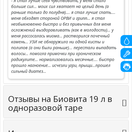
- Я стал лучше себя чувствовать, у меня стало
больше сил… моих сил хватает на целый день (а
раньше только до полудня)…. я стал лучше спать….
меня обходят стороной ОРВИ и грипп… я стал
необыкновенно быстро и без привычных для меня
осложнений выздоравливать (как в молодости)… у
меня рассосалась миома… растворился почечный
камень… УЗИ не обнаружило ни одной кисты и
полипов (а они были раньше)... перестали выпадать
волосы… помогла примочки при хроническом
радикулите… нормализовались месячные…. быстро
прошло нагноение… исчезли угри, прыщи…прошел
сильный диатез…
Отзывы на Биовита 19 л в
одноразовой таре