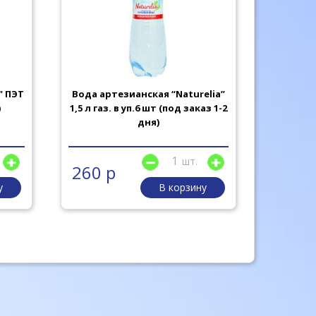
" ПЭТ
Вода артезианская “Naturelia”
Вода ар
)
1,5 л газ. в уп.6 шт (под заказ 1-2
0,5 л спо
дня)
шт.
260 р
350 
у
В корзину