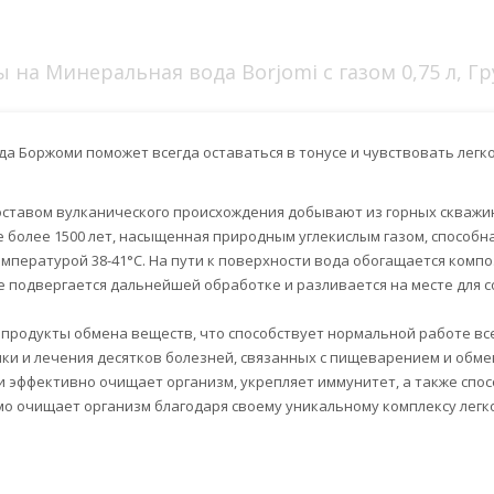
 на Минеральная вода Borjomi с газом 0,75 л, Гр
 Боржоми поможет всегда оставаться в тонусе и чувствовать легкос
оставом вулканического происхождения добывают из горных скважи
е более 1500 лет, насыщенная природным углекислым газом, способн
температурой 38-41°C. На пути к поверхности вода обогащается комп
е подвергается дальнейшей обработке и разливается на месте для с
 продукты обмена веществ, что способствует нормальной работе все
ики и лечения десятков болезней, связанных с пищеварением и обм
 и эффективно очищает организм, укрепляет иммунитет, а также спо
о очищает организм благодаря своему уникальному комплексу легк