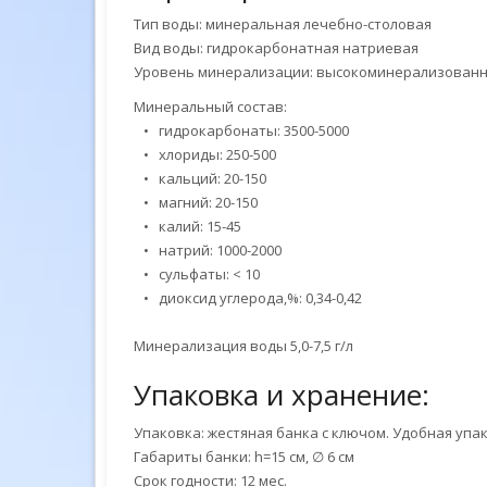
Тип воды: минеральная лечебно-столовая
Вид воды: гидрокарбонатная натриевая
Уровень минерализации: высокоминерализован
Минеральный состав:
• гидрокарбонаты: 3500-5000
• хлориды: 250-500
• кальций: 20-150
• магний: 20-150
• калий: 15-45
• натрий: 1000-2000
• сульфаты: < 10
• диоксид углерода,%: 0,34-0,42
Минерализация воды 5,0-7,5 г/л
Упаковка и хранение:
Упаковка: жестяная банка с ключом. Удобная уп
Габариты банки: h=15 см, ∅ 6 см
Срок годности: 12 мес.