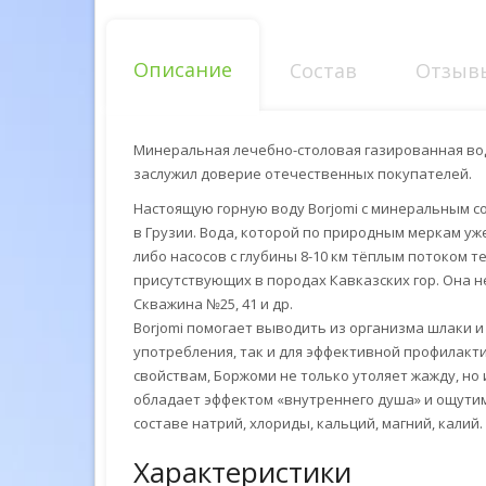
Описание
Состав
Отзывы
Минеральная лечебно-столовая газированная вода
заслужил доверие отечественных покупателей.
Настоящую горную воду Borjomi с минеральным с
в Грузии. Вода, которой по природным меркам уж
либо насосов с глубины 8-10 км тёплым потоком 
присутствующих в породах Кавказских гор. Она н
Скважина
№25, 41 и др.
Borjomi помогает выводить из организма шлаки и
употребления, так и для эффективной профилакт
свойствам, Боржоми не только утоляет жажду, но
обладает эффектом «внутреннего душа» и ощутим
составе натрий, хлориды, кальций, магний, калий.
Характеристики