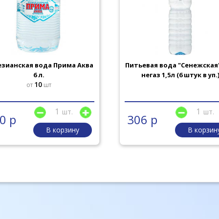
зианская вода Прима Аква
Питьевая вода "Сенежская
6 л.
негаз 1,5л (6 штук в уп.
10
от
шт
шт.
шт.
0 р
306 р
В корзину
В корзин