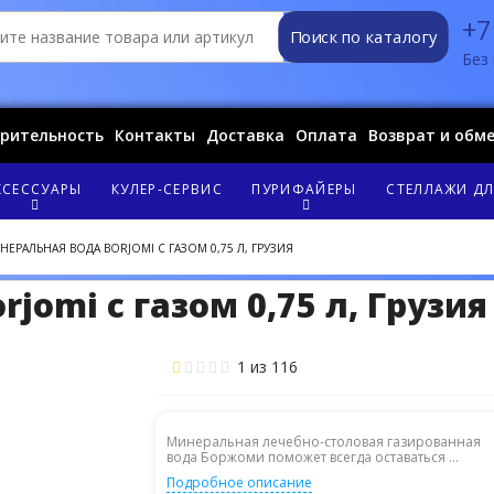
+7
Поиск по каталогу
Без 
орительность
Контакты
Доставка
Оплата
Возврат и обм
КСЕССУАРЫ
КУЛЕР-СЕРВИС
ПУРИФАЙЕРЫ
СТЕЛЛАЖИ ДЛ
НЕРАЛЬНАЯ ВОДА BORJOMI С ГАЗОМ 0,75 Л, ГРУЗИЯ
jomi с газом 0,75 л, Грузия
1
из
116
Минеральная лечебно-столовая газированная
вода Боржоми поможет всегда оставаться ...
Подробное описание