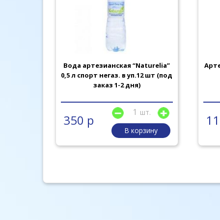
turelia”
Вода артезианская “Naturelia”
Арте
 заказ 1-2
0,5 л спорт негаз. в уп.12 шт (под
заказ 1-2 дня)
шт.
шт.
350 р
11
рзину
В корзину