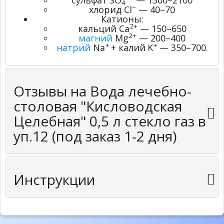
сульфат SO
— 1300–2100
4
−
хлорид Cl
— 40–70
Катионы:
2+
кальций Ca
— 150–650
2+
магний
Mg
— 200–400
+
+
натрий
Na
+ калий
K
— 350–700.
Отзывы на Вода лечебно-
столовая "Кисловодская
Целебная" 0,5 л стекло газ в
уп.12 (под заказ 1-2 дня)
Инструкции