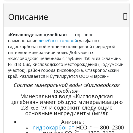
Описание
«
Кисловодская целебная
» — торговое
наименование
лечебно-столовой
сульфатно-
гидрокарбонатной магниево-кальциевой природной
питьевой минеральной воды. Добывается
«Кисловодская целебная» с глубины 450 м из скважины
№ 2ПЭ-бис, Кисловодского месторождения (Подкумский
участок), район города Кисловодска, Ставропольский
край. Разливается и бутилируется ООО «Нарсан».
Состав минеральной воды «Кисловодская
целебная»
Минеральная вода «Кисловодская
целебная» имеет общую минерализацию
2,8–6,3 г/л и содержит следующие
основные ингредиенты (мг/л):
Анионы:
–
гидрокарбонат
HCO
— 800–2300
3
2−