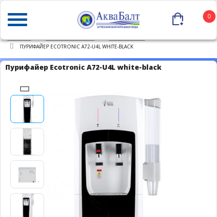
0
ГЛАВНАЯ
КАТАЛОГ ТОВАРОВ
ПУРИФАЙЕРЫ
ПУРИФАЙЕР ECOTRONIC A72-U4L WHITE-BLACK
Пурифайер Ecotronic A72-U4L white-black