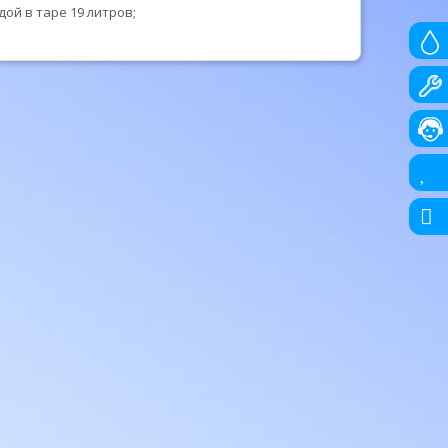
дой в таре 19 литров;