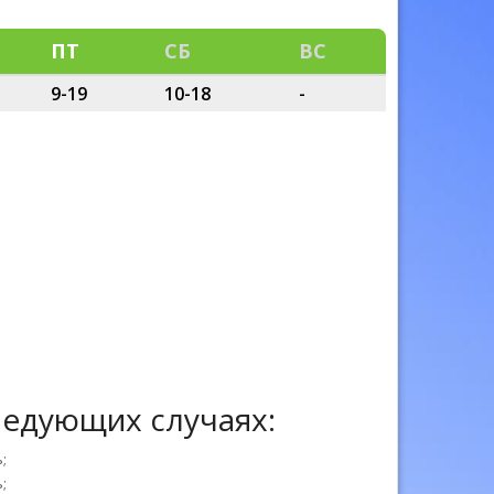
ПТ
СБ
ВС
9-19
10-18
-
ледующих случаях:
;
;