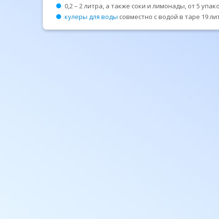
0,2 – 2 литра, а также соки и лимонады, от 5 уп
кулеры для воды
совместно с водой в таре 19 ли