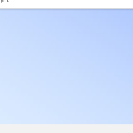
тров.