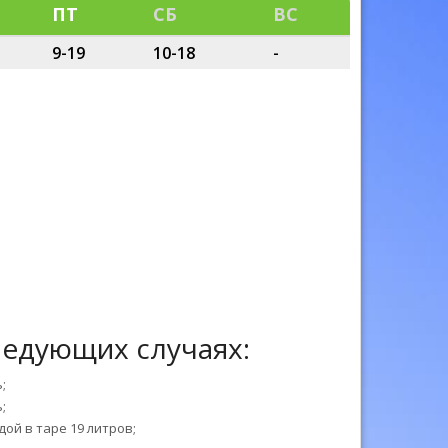
ПТ
СБ
ВС
9-19
10-18
-
ледующих случаях:
;
;
дой в таре 19 литров;