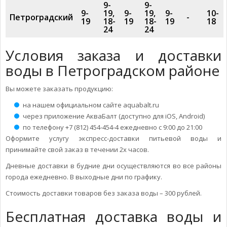
9-
9-
9-
19,
9-
19,
9-
10-
Петроградский
-
19
18-
19
18-
19
18
24
24
Условия заказа и доставки
воды в Петроградском районе
Вы можете заказать продукцию:
на нашем официальном сайте aquabalt.ru
через приложение АкваБалт (доступно для iOS, Android)
по телефону +7 (812) 454-454-4 ежедневно с 9:00 до 21:00
Оформите услугу экспресс-доставки питьевой воды и
принимайте свой заказ в течении 2х часов.
Дневные доставки в будние дни осуществляются во все районы
города ежедневно. В выходные дни по графику.
Стоимость доставки товаров без заказа воды – 300 рублей.
Бесплатная доставка воды и