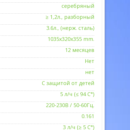
серебряный
≥ 1,2л., разборный
3.6л., (нерж. сталь)
1035x320x355 mm.
12 месяцев
Нет
нет
С защитой от детей
5 л/ч (≤ 94 C°)
220-230В / 50-60Гц.
0.161
3 л/ч (≥ 5 C°)