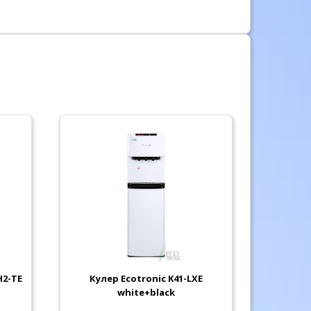
H2-TE
Кулер Ecotronic K41-LXE
Кулер E
white+black