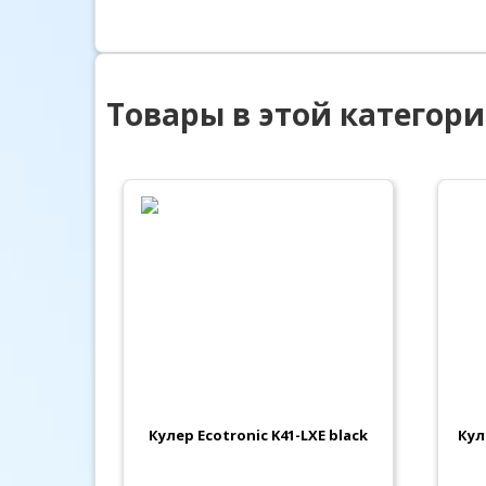
Товары в этой категор
1-LXE
Кулер Ecotronic K41-LXE black
Кул