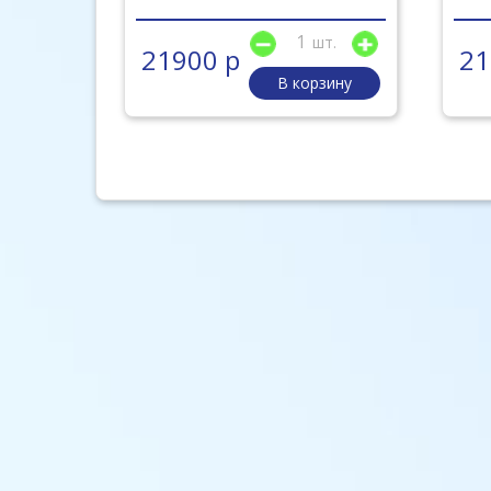
шт.
шт.
21900 р
21
рзину
В корзину