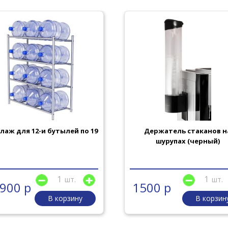
лаж для 12-и бутылей по 19
Держатель стаканов н
шурупах (черный)
шт.
шт.
900 р
1500 р
В корзину
В корзин