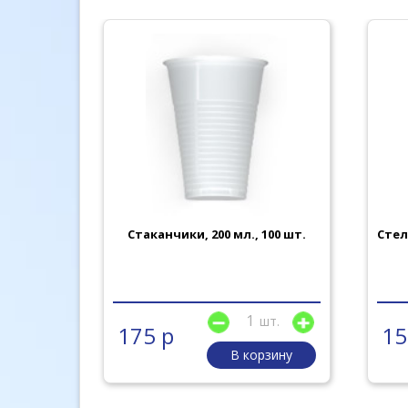
анов на
Стаканчики, 200 мл., 100 шт.
Стел
ребро)
шт.
шт.
175 р
15
рзину
В корзину