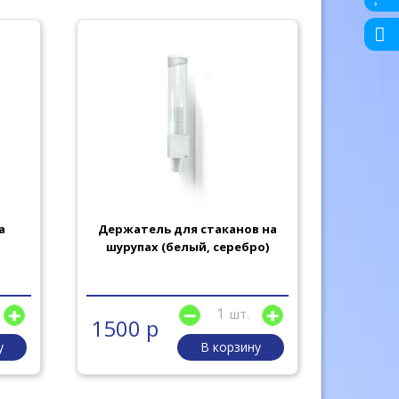
а
Держатель для стаканов на
Стакан
шурупах (белый, серебро)
шт.
1500 р
175 
у
В корзину