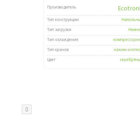
Производитель
Ecotron
Тип конструкции
Напольн
Тип загрузки
Нижн
Тип охлаждения
компрессорн
Тип кранов
нажим кнопк
Цвет
серебрян