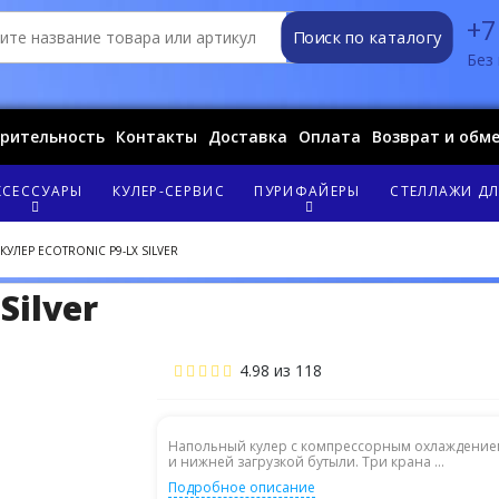
+7
Поиск по каталогу
Без 
орительность
Контакты
Доставка
Оплата
Возврат и обм
КСЕССУАРЫ
КУЛЕР-СЕРВИС
ПУРИФАЙЕРЫ
СТЕЛЛАЖИ ДЛ
КУЛЕР ECOTRONIC P9-LX SILVER
Silver
4.98
из
118
Напольный кулер с компрессорным охлаждение
и нижней загрузкой бутыли. Три крана ...
Подробное описание