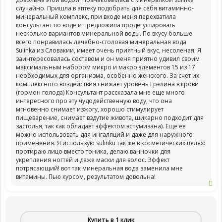
случайно. Пришла в аптеку подобрать для себя витаминно-
минеральный комплекс, при входе меня перехватила
консультант по воде и предложила продегустировать
несколько вариантов минеральной воды. По вкусу больше
всего понравилась лечебно-столовая минеральная вода
Sulinka из Словакии, имеет очень приятный вкус, несоленая. Я
заинтересовалась составом и он меня приятно удивил своим
максимальным набором микро и макро элементов 15 из 17
необходимых для организма, особенно женского. За счет их
комплексного воздействия снижает уровень Грэлина в крови
(гормон голода) Консультант рассказала мне еще много
интересного про эту чудодейственную воду, что она
мгновенно снимает изжогу, хорошо стимулирует
пищеварение, снимает вздутие живота, шикарно подходит для
застолья, так как обладает эффектом эспумизана). Еще ее
можно использовать для ингаляций и даже для наружного
применения. Я использую sulinku так же в косметических целях:
протираю лицо вместо тоника, делаю ванночки для
укрепления ногтей и даже маски для волос. Эффект
потрясающий! вот так минеральная вода заменила мне
витамины. Пью курсом, результатом довольна!
Купить в 1 клик