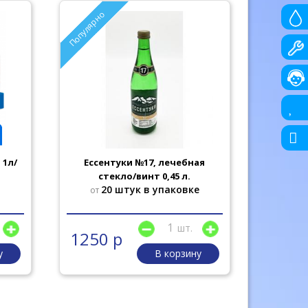
Популярно
 1л/
Ессентуки №17, лечебная
Рычал-
стекло/винт 0,45 л.
вода,
20 штук в упаковке
1
от
от
шт.
1250 р
2196
у
В корзину