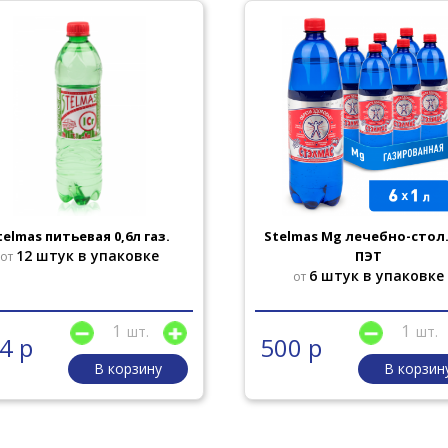
telmas питьевая 0,6л газ.
Stelmas Mg лечебно-стол.
12 штук в упаковке
ПЭТ
от
6 штук в упаковке
от
шт.
шт.
4 р
500 р
В корзину
В корзин