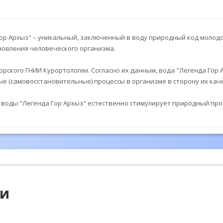
ор Архыз" – уникальный, заключенный в воду природный код молодо
овления человеческого организма.
рского ГНИИ Курортологии. Согласно их данным, вода "Легенда Гор
е (самовосстановительные) процессы в организме в сторону их кач
воды "Легенда Гор Архыз" естественно стимулирует природный про
ии