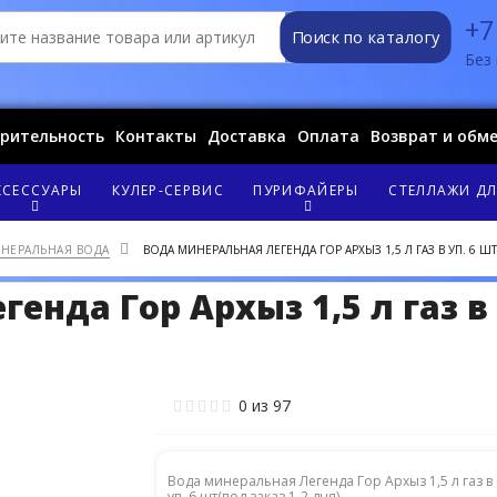
+7
Поиск по каталогу
Без 
орительность
Контакты
Доставка
Оплата
Возврат и обм
КСЕССУАРЫ
КУЛЕР-СЕРВИС
ПУРИФАЙЕРЫ
СТЕЛЛАЖИ ДЛ
НЕРАЛЬНАЯ ВОДА
ВОДА МИНЕРАЛЬНАЯ ЛЕГЕНДА ГОР АРХЫЗ 1,5 Л ГАЗ В УП. 6 ШТ
нда Гор Архыз 1,5 л газ в 
0
из
97
Вода минеральная Легенда Гор Архыз 1,5 л газ в
уп. 6 шт(под заказ 1-2 дня) ...