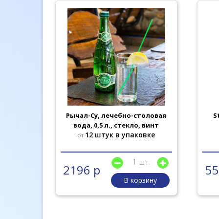
ебная
Рычал-Су, лечебно-столовая
S
 л.
вода, 0,5 л., стекло, винт
овке
12 штук в упаковке
от
шт.
шт.
2196 р
55
рзину
В корзину