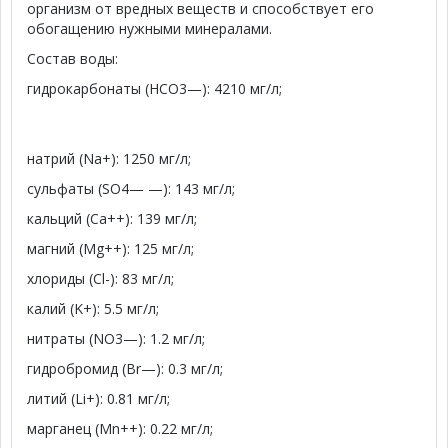
организм от вредных веществ и способствует его
обогащению нужными минералами.
Состав воды:
гидрокарбонаты (HCO3—): 4210 мг/л;
натрий (Na+): 1250 мг/л;
сульфаты (SO4— —): 143 мг/л;
кальций (Ca++): 139 мг/л;
магний (Mg++): 125 мг/л;
хлориды (Cl-): 83 мг/л;
калий (K+): 5.5 мг/л;
нитраты (NO3—): 1.2 мг/л;
гидробромид (Br—): 0.3 мг/л;
литий (Li+): 0.81 мг/л;
марганец (Mn++): 0.22 мг/л;