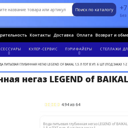
+7
Поиск по каталогу
Без 
орительность
Контакты
Доставка
Оплата
Возврат и обм
КСЕССУАРЫ
КУЛЕР-СЕРВИС
ПУРИФАЙЕРЫ
СТЕЛЛАЖИ ДЛ
А ПИТЬЕВАЯ ГЛУБИННАЯ НЕГАЗ LEGEND OF BAIKAL 1,5 Л ПЭТ В УП. 6 ШТ (ПОД ЗАКАЗ 1-2
ая негаз LEGEND of BAIKAL 
4.94
из
64
Вода питьевая глубинная негаз LEGEND of BAIKAL
1,5 л ПЭТ в уп. 6 шт (под заказ 1 ...