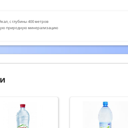
кал, с глубины 400 метров
ьную природную минерализацию
ии