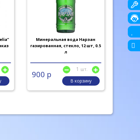
lia”
Минеральная вода Нарзан
Питьева
заказ
газированная, стекло, 12 шт, 0.5
нега
л
шт.
900 р
306 
у
В корзину