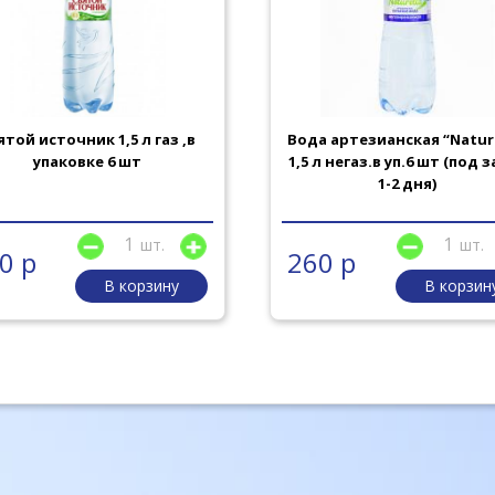
ятой источник 1,5 л газ ,в
Вода артезианская “Nature
упаковке 6 шт
1,5 л негаз.в уп.6 шт (под 
1-2 дня)
шт.
шт.
0 р
260 р
В корзину
В корзин