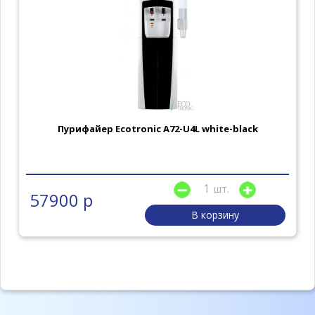
Пурифайер Ecotronic A72-U4L white-black
шт.
57900 р
В корзину