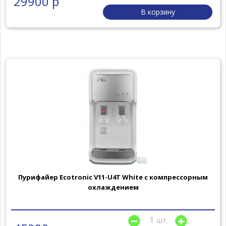
29900 р
В корзину
Пурифайер Ecotronic V11-U4T White с компрессорным
охлаждением
шт.