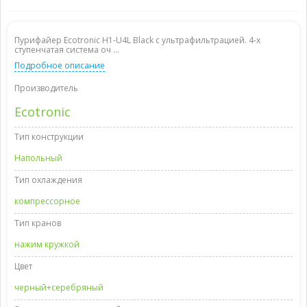
Пурифайер Ecotronic H1-U4L Black с ультрафильтрацией. 4-х
ступенчатая система оч ...
Подробное описание
Производитель
Ecotronic
Тип конструкции
Напольный
Тип охлаждения
компрессорное
Тип кранов
нажим кружкой
Цвет
черный+серебряный