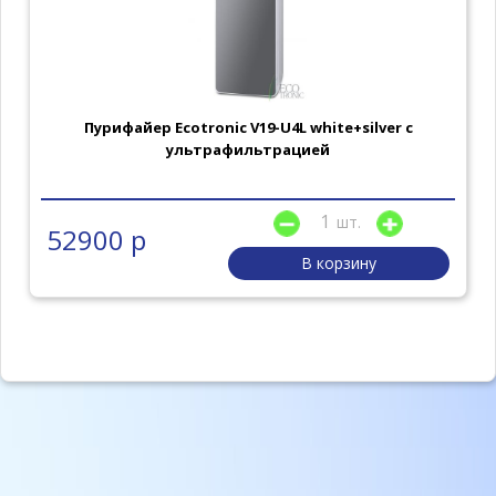
Пурифайер Ecotronic V19-U4L white+silver с
ультрафильтрацией
шт.
52900 р
В корзину