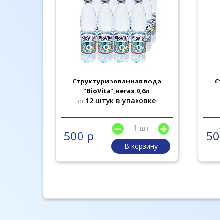
Структурированная вода
С
"BioVita",негаз.0,6л
12 штук в упаковке
от
шт.
500 р
50
В корзину