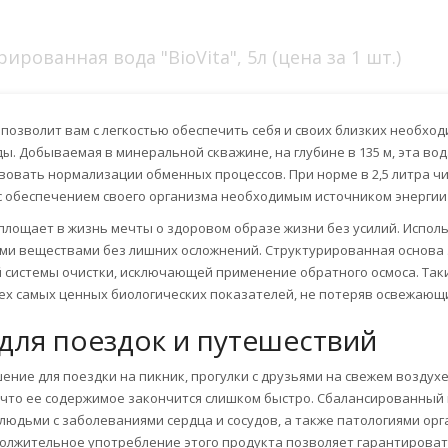
рованная вода "BioVita", 5л (цена за 1 шт.)
позволит вам с легкостью обеспечить себя и своих близких необходи
. Добываемая в минеральной скважине, на глубине в 135 м, эта вод
вовать нормализации обменных процессов. При норме в 2,5 литра чи
 с обеспечением своего организма необходимым источником энергии 
площает в жизнь мечты о здоровом образе жизни без усилий. Исполь
и веществами без лишних осложнений. Структурированная основа э
 системы очистки, исключающей применение обратного осмоса. Так
всех самых ценных биологических показателей, не потеряв освежаю
для поездок и путешествий
ние для поездки на пикник, прогулки с друзьями на свежем воздухе
ом, что ее содержимое закончится слишком быстро. Сбалансированны
людьми с заболеваниями сердца и сосудов, а также патологиями ор
должительное употребление этого продукта позволяет гарантирова