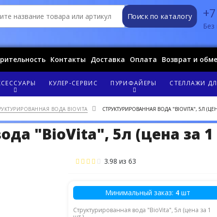
+7
Поиск по каталогу
Без 
орительность
Контакты
Доставка
Оплата
Возврат и обм
КСЕССУАРЫ
КУЛЕР-СЕРВИС
ПУРИФАЙЕРЫ
СТЕЛЛАЖИ ДЛ
РУКТУРИРОВАННАЯ ВОДА BIOVITA
СТРУКТУРИРОВАННАЯ ВОДА "BIOVITA", 5Л (ЦЕНА
а "BioVita", 5л (цена за 1
3.98
из
63
Минимальный заказ:
4
шт
Структурированная вода "BioVita", 5л (цена за 1
шт.) ...