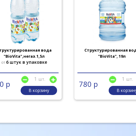
труктурированная вода
Структурированная во
"BioVita",негаз.1,5л
"BioVita", 19л
6 штук в упаковке
от
шт.
шт.
0 р
780 р
В корзину
В корзин