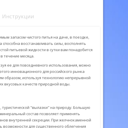
Инструкции
мым запасом чистого питья на даче, в поездке,
а способна восстанавливать силы, восполнять
стой питьевой жидкости в сутки вам понадобится
в течение месяца.
зуя ее для повседневного использования, можно
того инновационного для российского рынка
им образом, используя технологию непрерывной
щих вкусовых качеств природной воды.
, туристической "вылазки" на природу. Большую
й минеральный состав позволяет применять
ганов внутренней секреции. При желчнокаменной
ть возможности для существенного облегчения