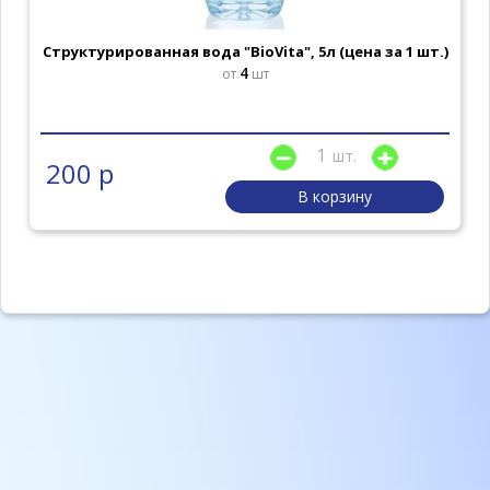
Структурированная вода "BioVita", 5л (цена за 1 шт.)
4
от
шт
шт.
200 р
В корзину