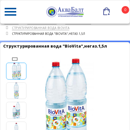
0
ГЛАВНАЯ
КАТАЛОГ ТОВАРОВ
ПИТЬЕВАЯ ВОДА
СТРУКТУРИРОВАННАЯ ВОДА BIOVITA
СТРУКТУРИРОВАННАЯ ВОДА "BIOVITA",НЕГАЗ.1,5Л
Структурированная вода "BioVita",негаз.1,5л