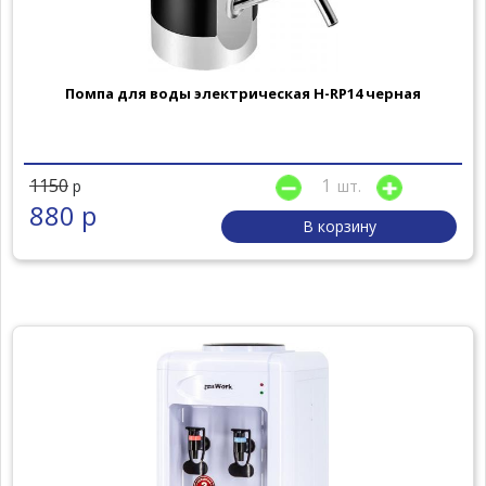
Помпа для воды электрическая H-RP14 черная
1150
шт.
р
880 р
В корзину