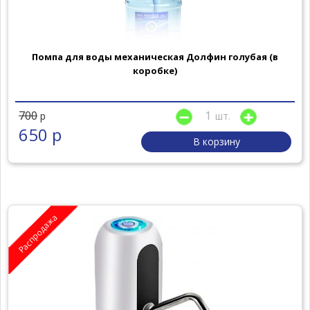
Помпа для воды механическая Долфин голубая (в
коробке)
700
шт.
р
650 р
В корзину
Распродажа
Популярно