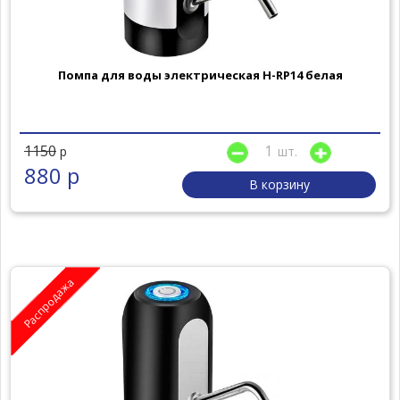
Помпа для воды электрическая H-RP14 белая
1150
шт.
р
880 р
В корзину
Распродажа
Популярно